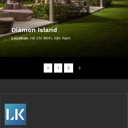
Diamon Island
Location:
Hồ Chí Minh, Việt Nam
';
«
1
2
3